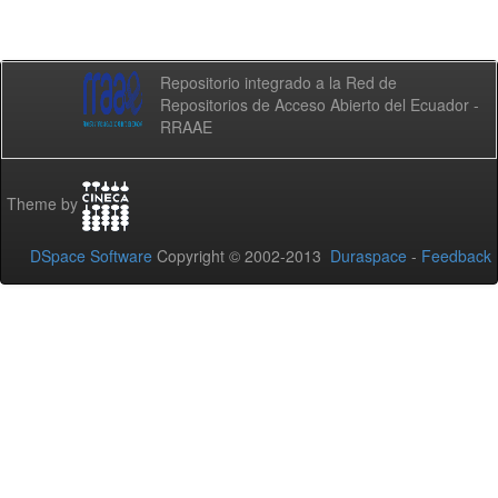
Repositorio integrado a la Red de
Repositorios de Acceso Abierto del Ecuador -
RRAAE
Theme by
DSpace Software
Copyright © 2002-2013
Duraspace
-
Feedback