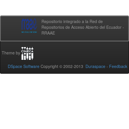
Repositorio integrado a la Red de
Repositorios de Acceso Abierto del Ecuador -
RRAAE
Theme by
DSpace Software
Copyright © 2002-2013
Duraspace
-
Feedback