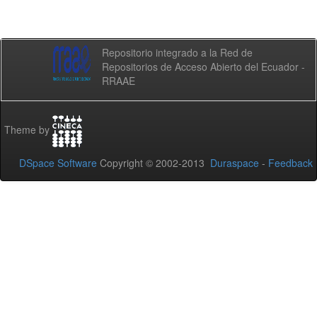
Repositorio integrado a la Red de
Repositorios de Acceso Abierto del Ecuador -
RRAAE
Theme by
DSpace Software
Copyright © 2002-2013
Duraspace
-
Feedback