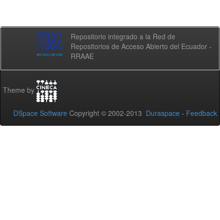
Repositorio integrado a la Red de
Repositorios de Acceso Abierto del Ecuador -
RRAAE
Theme by
DSpace Software
Copyright © 2002-2013
Duraspace
-
Feedback