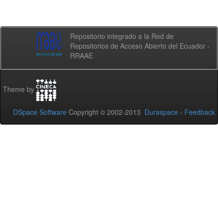
Repositorio integrado a la Red de
Repositorios de Acceso Abierto del Ecuador -
RRAAE
Theme by
DSpace Software
Copyright © 2002-2013
Duraspace
-
Feedback