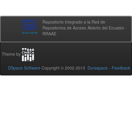
Repositorio integrado a la Red de
Repositorios de Acceso Abierto del Ecuador -
RRAAE
Theme by
DSpace Software
Copyright © 2002-2013
Duraspace
-
Feedback