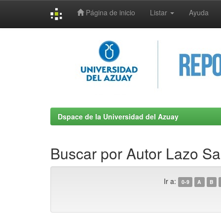
Página de inicio
Listar
Ayuda
Skip
navigation
Dspace de la Universidad del Azuay
Buscar por Autor Lazo Sa
Ir a:
0-9
A
B