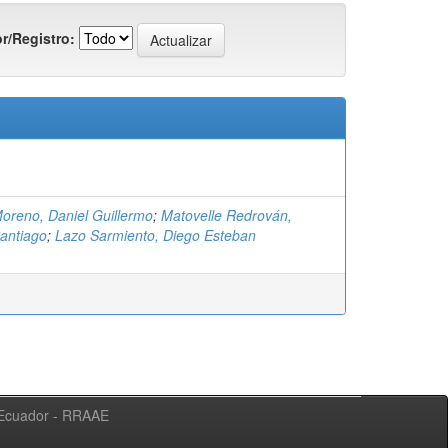
r/Registro:
oreno, Daniel Guillermo
;
Matovelle Redrován,
antiago
;
Lazo Sarmiento, Diego Esteban
l Ecuador - RRAAE