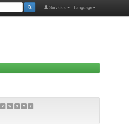
Servicios
Language
V
W
X
Y
Z