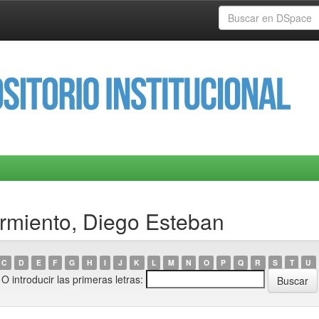
rmiento, Diego Esteban
C
D
E
F
G
H
I
J
K
L
M
N
O
P
Q
R
S
T
U
O introducir las primeras letras: