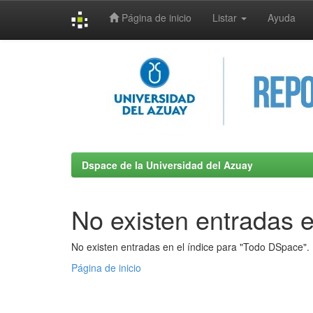
Página de inicio
Listar
Ayuda
Skip
navigation
Dspace de la Universidad del Azuay
No existen entradas e
No existen entradas en el índice para "Todo DSpace".
Página de inicio