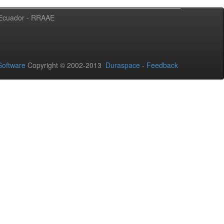
l Ecuador - RRAAE
oftware
Copyright © 2002-2013
Duraspace
-
Feedback