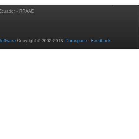
l Ecuador - RRAAE
oftware
Copyright © 2002-2013
Duraspace
-
Feedback