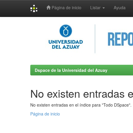
Página de inicio
Listar
Ayuda
Skip
navigation
Dspace de la Universidad del Azuay
No existen entradas e
No existen entradas en el índice para "Todo DSpace".
Página de inicio