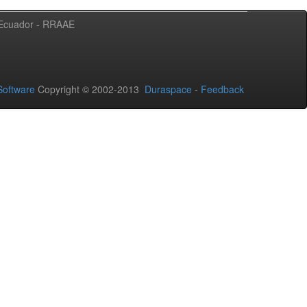
l Ecuador - RRAAE
oftware
Copyright © 2002-2013
Duraspace
-
Feedback