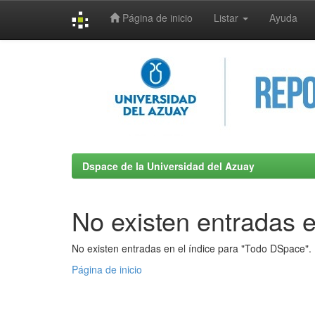
Página de inicio
Listar
Ayuda
Skip
navigation
Dspace de la Universidad del Azuay
No existen entradas e
No existen entradas en el índice para "Todo DSpace".
Página de inicio