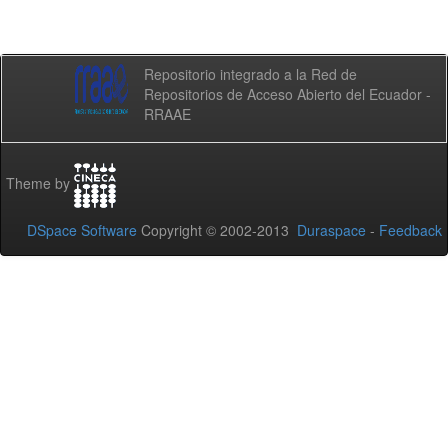
Repositorio integrado a la Red de
Repositorios de Acceso Abierto del Ecuador -
RRAAE
Theme by
DSpace Software
Copyright © 2002-2013
Duraspace
-
Feedback