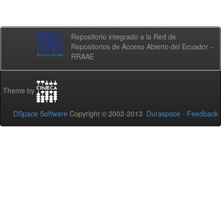
Repositorio integrado a la Red de
Repositorios de Acceso Abierto del Ecuador -
RRAAE
Theme by
DSpace Software
Copyright © 2002-2013
Duraspace
-
Feedback