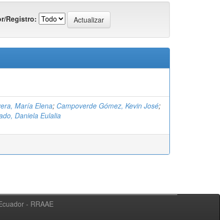
r/Registro:
vera, María Elena
;
Campoverde Gómez, Kevin José
;
ado, Daniela Eulalia
l Ecuador - RRAAE