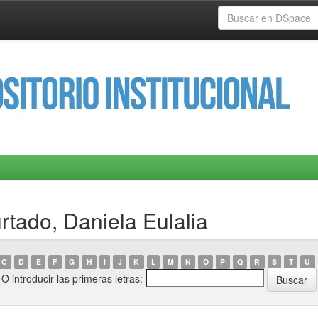
rtado, Daniela Eulalia
C
D
E
F
G
H
I
J
K
L
M
N
O
P
Q
R
S
T
U
O introducir las primeras letras: