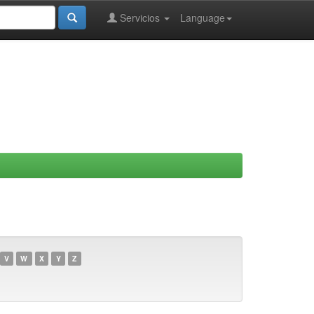
Servicios
Language
V
W
X
Y
Z