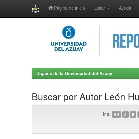
Página de inicio
Listar
Ayuda
Skip
navigation
Dspace de la Universidad del Azuay
Buscar por Autor León Hu
Ir a:
0-9
A
B