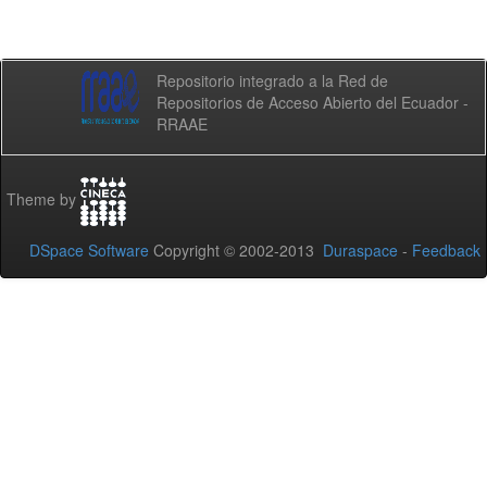
Repositorio integrado a la Red de
Repositorios de Acceso Abierto del Ecuador -
RRAAE
Theme by
DSpace Software
Copyright © 2002-2013
Duraspace
-
Feedback