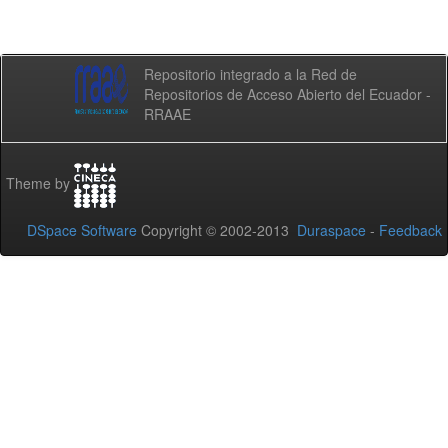
Repositorio integrado a la Red de
Repositorios de Acceso Abierto del Ecuador -
RRAAE
Theme by
DSpace Software
Copyright © 2002-2013
Duraspace
-
Feedback