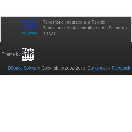
Repositorio integrado a la Red de
Repositorios de Acceso Abierto del Ecuador -
RRAAE
Theme by
DSpace Software
Copyright © 2002-2013
Duraspace
-
Feedback