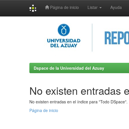
Página de inicio
Listar
Ayuda
Skip
navigation
Dspace de la Universidad del Azuay
No existen entradas e
No existen entradas en el índice para "Todo DSpace".
Página de inicio