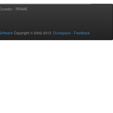
l Ecuador - RRAAE
oftware
Copyright © 2002-2013
Duraspace
-
Feedback