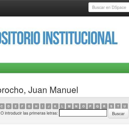
orocho, Juan Manuel
C
D
E
F
G
H
I
J
K
L
M
N
O
P
Q
R
S
T
U
O introducir las primeras letras: