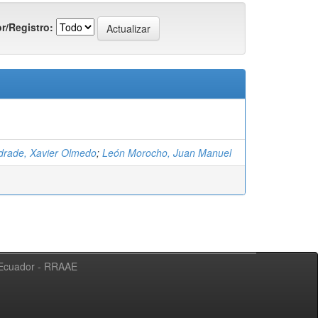
r/Registro:
drade, Xavier Olmedo
;
León Morocho, Juan Manuel
l Ecuador - RRAAE