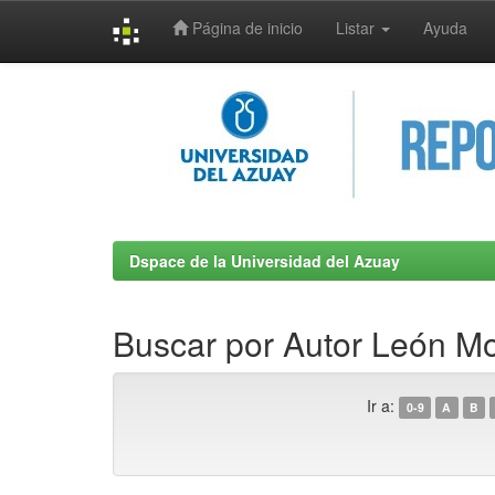
Página de inicio
Listar
Ayuda
Skip
navigation
Dspace de la Universidad del Azuay
Buscar por Autor León M
Ir a:
0-9
A
B