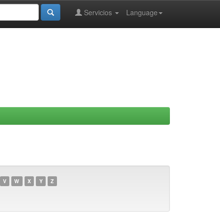
Servicios
Language
V
W
X
Y
Z