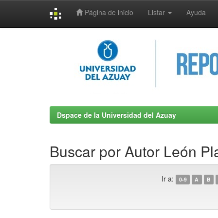
Página de inicio
Listar
Ayuda
Skip
navigation
Dspace de la Universidad del Azuay
Buscar por Autor León Pl
Ir a:
0-9
A
B