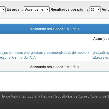
En orden:
Resultados por página
Auto
Mostrando resultados 1 a 1 de 1
Autor(es)
bajos en líneas energizadas y desenergizadas de medio y
Sempérteg
Regional Centro Sur C.A.
María Fe
Mostrando resultados 1 a 1 de 1
Repositorio integrado a la Red de Repositorios de Acceso Abierto de