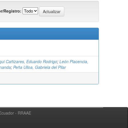
r/Registro:
ui Cañizares, Eduardo Rodrigo
;
León Placencia,
rnanda
;
Peña Ulloa, Gabriela del Pilar
l Ecuador - RRAAE