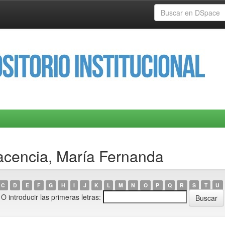
acencia, María Fernanda
C
D
E
F
G
H
I
J
K
L
M
N
O
P
Q
R
S
T
U
O introducir las primeras letras: