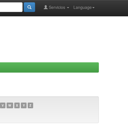
Servicios
Language
V
W
X
Y
Z