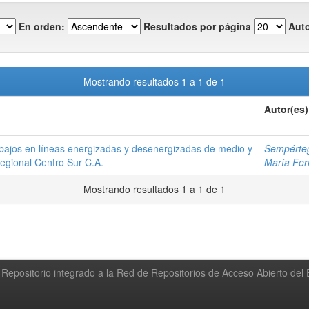
En orden:
Resultados por página
Auto
Mostrando resultados 1 a 1 de 1
Autor(es)
bajos en líneas energizadas y desenergizadas de medio y
Sempérteg
Regional Centro Sur C.A.
María Fe
Mostrando resultados 1 a 1 de 1
Repositorio integrado a la Red de Repositorios de Acceso Abierto de