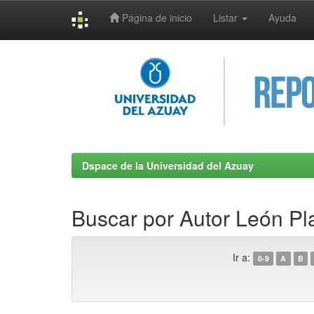
Página de inicio
Listar
Ayuda
Skip
navigation
Dspace de la Universidad del Azuay
Buscar por Autor León Pl
Ir a:
0-9
A
B