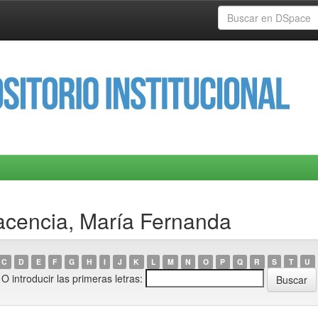
acencia, María Fernanda
C
D
E
F
G
H
I
J
K
L
M
N
O
P
Q
R
S
T
U
O introducir las primeras letras: