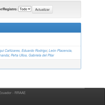
r/Registro:
ui Cañizares, Eduardo Rodrigo
;
León Placencia,
rnanda
;
Peña Ulloa, Gabriela del Pilar
l Ecuador - RRAAE