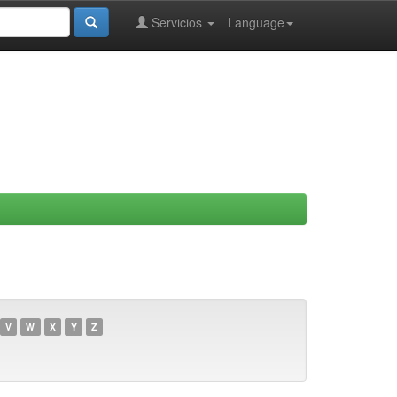
Servicios
Language
V
W
X
Y
Z