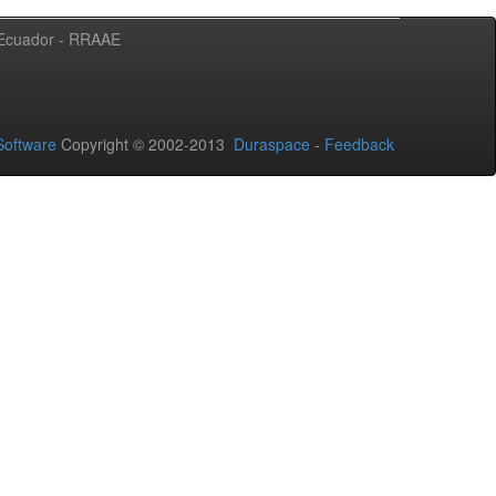
l Ecuador - RRAAE
oftware
Copyright © 2002-2013
Duraspace
-
Feedback