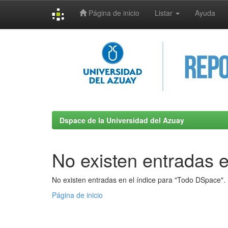
Página de inicio
Listar
Ayuda
Skip
navigation
Dspace de la Universidad del Azuay
No existen entradas e
No existen entradas en el índice para "Todo DSpace".
Página de inicio