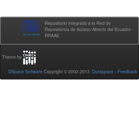
Repositorio integrado a la Red de
Repositorios de Acceso Abierto del Ecuador -
RRAAE
Theme by
DSpace Software
Copyright © 2002-2013
Duraspace
-
Feedback