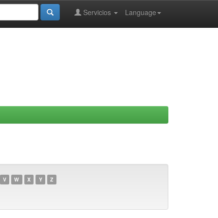
Servicios
Language
V
W
X
Y
Z