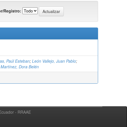
r/Registro:
as, Paúl Esteban
;
León Vallejo, Juan Pablo
;
Martínez, Dora Belén
l Ecuador - RRAAE