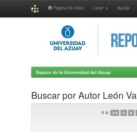
Página de inicio
Listar
Ayuda
Skip
navigation
Dspace de la Universidad del Azuay
Buscar por Autor León Val
Ir a:
0-9
A
B