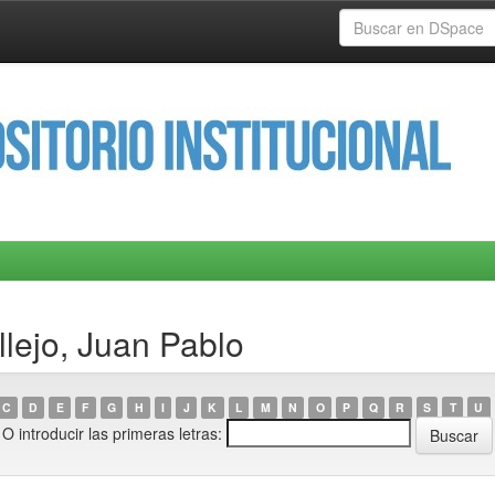
lejo, Juan Pablo
C
D
E
F
G
H
I
J
K
L
M
N
O
P
Q
R
S
T
U
O introducir las primeras letras: