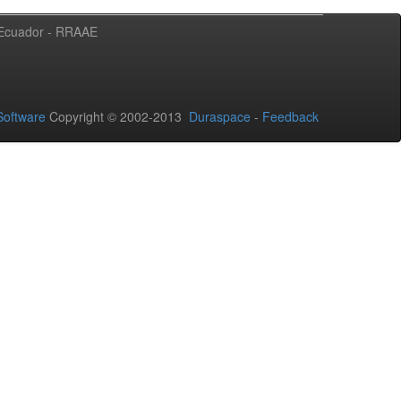
l Ecuador - RRAAE
oftware
Copyright © 2002-2013
Duraspace
-
Feedback