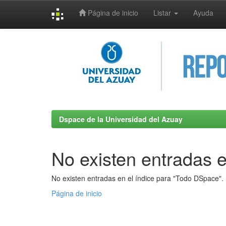
Página de inicio
Listar
Ayuda
Skip
navigation
Dspace de la Universidad del Azuay
No existen entradas e
No existen entradas en el índice para "Todo DSpace".
Página de inicio