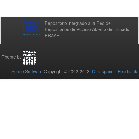
Repositorio integrado a la Red de
Repositorios de Acceso Abierto del Ecuador -
RRAAE
Theme by
DSpace Software
Copyright © 2002-2013
Duraspace
-
Feedback