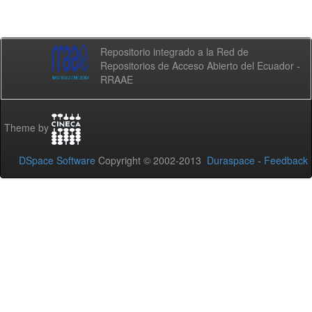
Repositorio integrado a la Red de
Repositorios de Acceso Abierto del Ecuador -
RRAAE
Theme by
DSpace Software
Copyright © 2002-2013
Duraspace
-
Feedback