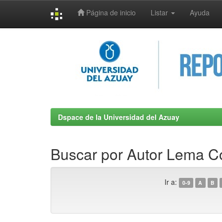
Página de inicio
Listar
Ayuda
Skip
navigation
Dspace de la Universidad del Azuay
Buscar por Autor Lema Co
Ir a:
0-9
A
B