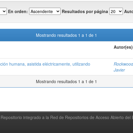
En orden:
Resultados por página
Auto
Mostrando resultados 1 a 1 de 1
Autor(es)
cción humana, asistida eléctricamente, utilizando
Rockwood 
Javier
Mostrando resultados 1 a 1 de 1
Repositorio integrado a la Red de Repositorios de Acceso Abierto de