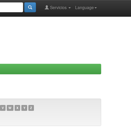
Servicios
Language
V
W
X
Y
Z