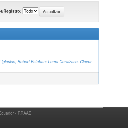
r/Registro:
Iglesias, Robert Esteban
;
Lema Coraizaca, Clever
l Ecuador - RRAAE