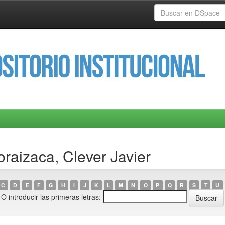
raizaca, Clever Javier
C
D
E
F
G
H
I
J
K
L
M
N
O
P
Q
R
S
T
U
O introducir las primeras letras: