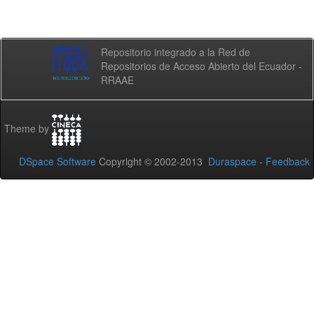
Repositorio integrado a la Red de
Repositorios de Acceso Abierto del Ecuador -
RRAAE
Theme by
DSpace Software
Copyright © 2002-2013
Duraspace
-
Feedback