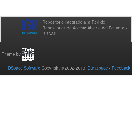
Repositorio integrado a la Red de
Repositorios de Acceso Abierto del Ecuador -
RRAAE
Theme by
DSpace Software
Copyright © 2002-2013
Duraspace
-
Feedback