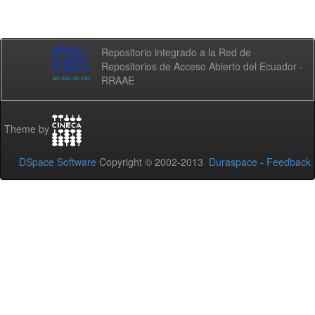
Repositorio integrado a la Red de
Repositorios de Acceso Abierto del Ecuador -
RRAAE
Theme by
DSpace Software
Copyright © 2002-2013
Duraspace
-
Feedback