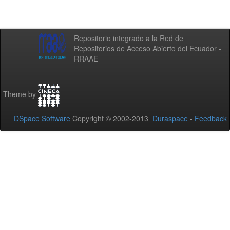
Repositorio integrado a la Red de
Repositorios de Acceso Abierto del Ecuador -
RRAAE
Theme by
DSpace Software
Copyright © 2002-2013
Duraspace
-
Feedback