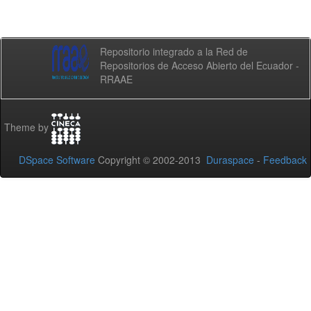
Repositorio integrado a la Red de
Repositorios de Acceso Abierto del Ecuador -
RRAAE
Theme by
DSpace Software
Copyright © 2002-2013
Duraspace
-
Feedback