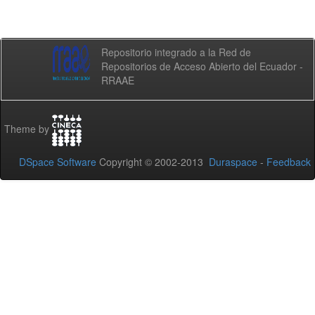
Repositorio integrado a la Red de
Repositorios de Acceso Abierto del Ecuador -
RRAAE
Theme by
DSpace Software
Copyright © 2002-2013
Duraspace
-
Feedback