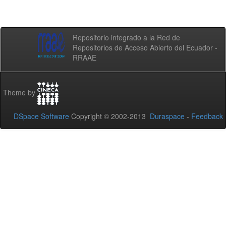
Repositorio integrado a la Red de
Repositorios de Acceso Abierto del Ecuador -
RRAAE
Theme by
DSpace Software
Copyright © 2002-2013
Duraspace
-
Feedback