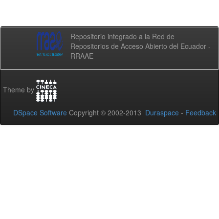
Repositorio integrado a la Red de
Repositorios de Acceso Abierto del Ecuador -
RRAAE
Theme by
DSpace Software
Copyright © 2002-2013
Duraspace
-
Feedback