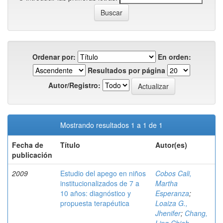
Ordenar por:
En orden:
Resultados por página
Autor/Registro:
Mostrando resultados 1 a 1 de 1
Fecha de
Título
Autor(es)
publicación
2009
Estudio del apego en niños
Cobos Cali,
institucionalizados de 7 a
Martha
10 años: diagnóstico y
Esperanza
;
propuesta terapéutica
Loaiza G.,
Jhenifer
;
Chang,