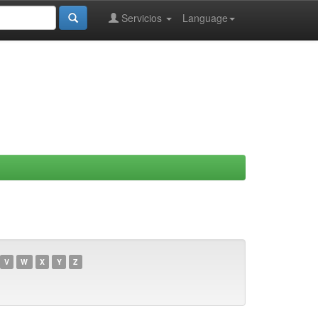
Servicios
Language
V
W
X
Y
Z