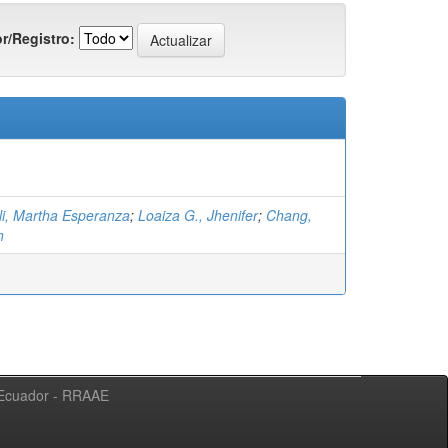
r/Registro:
i, Martha Esperanza
;
Loaiza G., Jhenifer
;
Chang,
h
l Ecuador - RRAAE