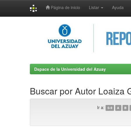
Página de inicio
Listar
Ayuda
Skip
navigation
Dspace de la Universidad del Azuay
Buscar por Autor Loaiza G
Ir a:
0-9
A
B