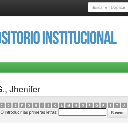
., Jhenifer
C
D
E
F
G
H
I
J
K
L
M
N
O
P
Q
R
S
T
U
O introducir las primeras letras: