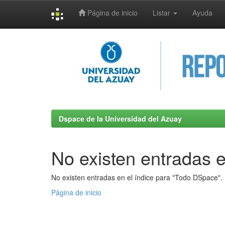
Página de inicio
Listar
Ayuda
Skip
navigation
Dspace de la Universidad del Azuay
No existen entradas e
No existen entradas en el índice para "Todo DSpace".
Página de inicio