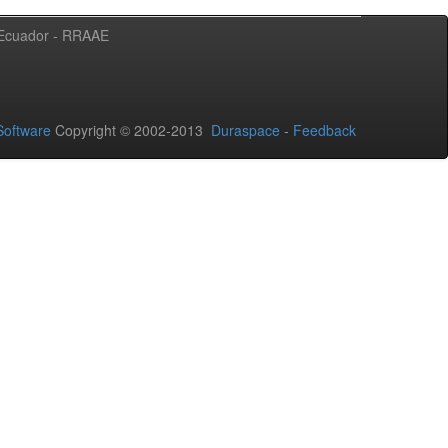
l Ecuador - RRAAE
oftware
Copyright © 2002-2013
Duraspace
-
Feedback