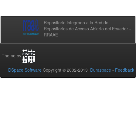
Repositorio integrado a la Red de
Repositorios de Acceso Abierto del Ecuador -
RRAAE
Theme by
DSpace Software
Copyright © 2002-2013
Duraspace
-
Feedback