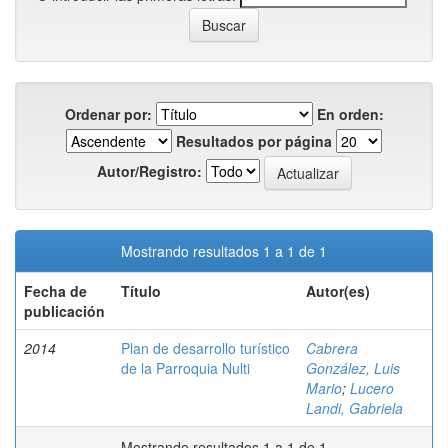
Ordenar por:
En orden:
Resultados por página
Autor/Registro:
Mostrando resultados 1 a 1 de 1
Fecha de
Título
Autor(es)
publicación
2014
Plan de desarrollo turístico
Cabrera
de la Parroquia Nulti
González, Luis
Mario
;
Lucero
Landi, Gabriela
Mostrando resultados 1 a 1 de 1