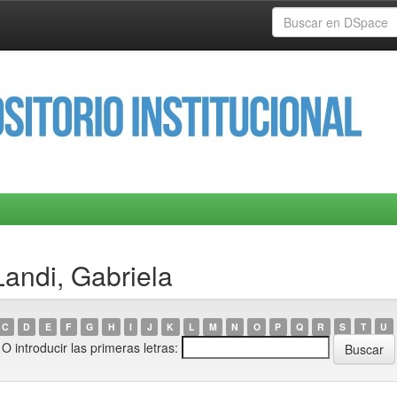
Landi, Gabriela
C
D
E
F
G
H
I
J
K
L
M
N
O
P
Q
R
S
T
U
O introducir las primeras letras: