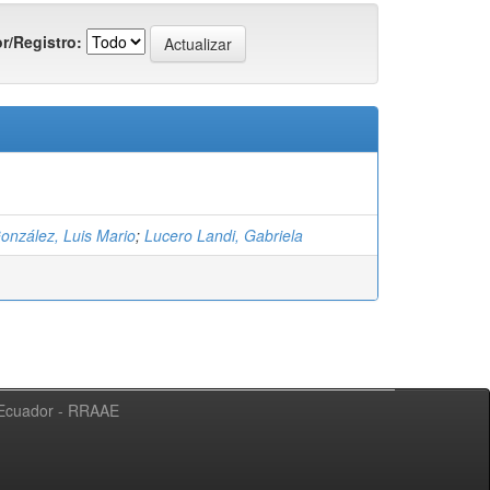
r/Registro:
onzález, Luis Mario
;
Lucero Landi, Gabriela
l Ecuador - RRAAE