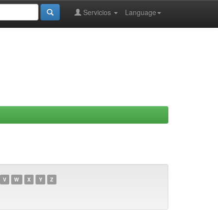
Servicios
Language
V
W
X
Y
Z