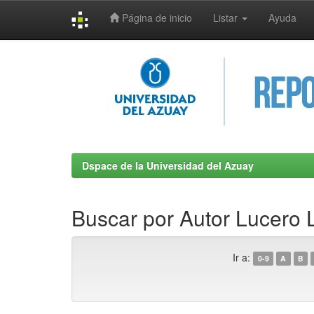
Página de inicio
Listar
Ayuda
Skip
navigation
Dspace de la Universidad del Azuay
Buscar por Autor Lucero 
Ir a:
0-9
A
B