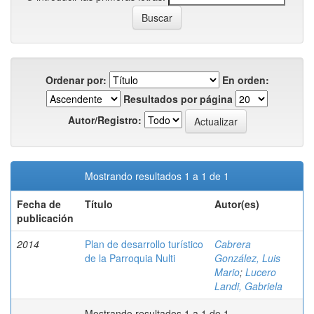
Ordenar por:
En orden:
Resultados por página
Autor/Registro:
Mostrando resultados 1 a 1 de 1
Fecha de
Título
Autor(es)
publicación
2014
Plan de desarrollo turístico
Cabrera
de la Parroquia Nulti
González, Luis
Mario
;
Lucero
Landi, Gabriela
Mostrando resultados 1 a 1 de 1