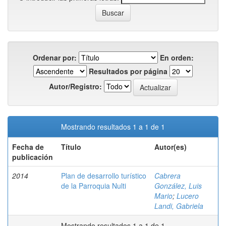
Ordenar por:
En orden:
Resultados por página
Autor/Registro:
Mostrando resultados 1 a 1 de 1
Fecha de
Título
Autor(es)
publicación
2014
Plan de desarrollo turístico
Cabrera
de la Parroquia Nulti
González, Luis
Mario
;
Lucero
Landi, Gabriela
Mostrando resultados 1 a 1 de 1