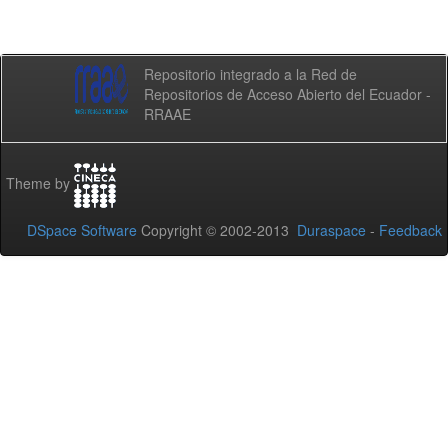
Repositorio integrado a la Red de
Repositorios de Acceso Abierto del Ecuador -
RRAAE
Theme by
DSpace Software
Copyright © 2002-2013
Duraspace
-
Feedback