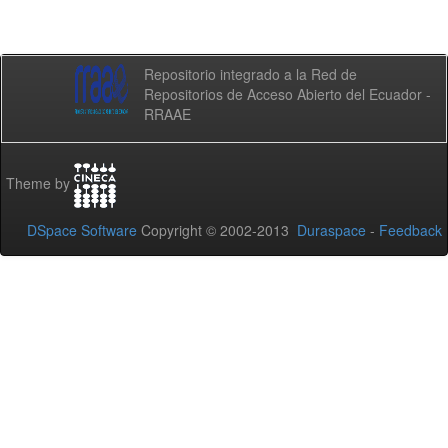
Repositorio integrado a la Red de
Repositorios de Acceso Abierto del Ecuador -
RRAAE
Theme by
DSpace Software
Copyright © 2002-2013
Duraspace
-
Feedback