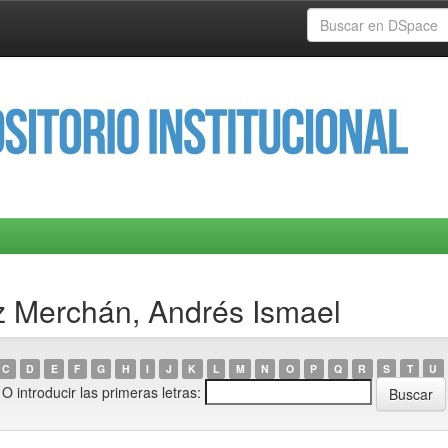
z Merchán, Andrés Ismael
C
D
E
F
G
H
I
J
K
L
M
N
O
P
Q
R
S
T
U
O introducir las primeras letras: