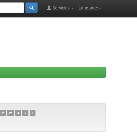
Servicios
Language
V
W
X
Y
Z