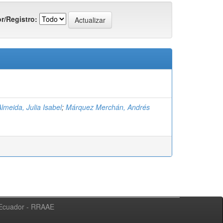
r/Registro:
Almeida, Julia Isabel
;
Márquez Merchán, Andrés
l Ecuador - RRAAE