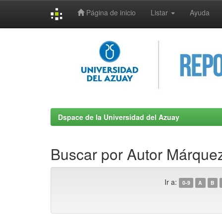
Página de inicio
Listar
Ayuda
Skip
navigation
Dspace de la Universidad del Azuay
Buscar por Autor Márque
Ir a:
0-9
A
B