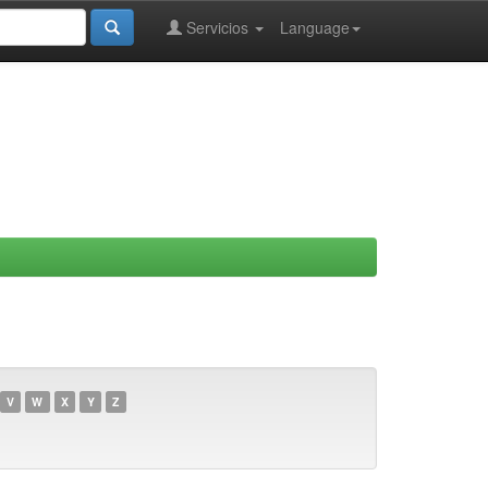
Servicios
Language
V
W
X
Y
Z