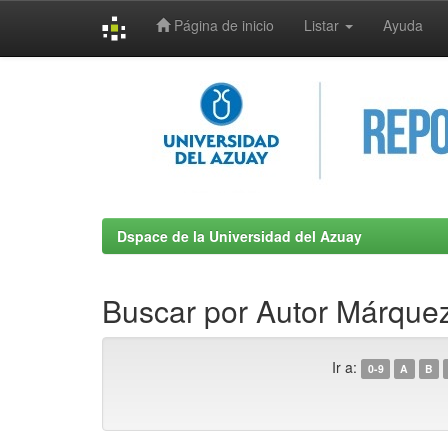
Página de inicio
Listar
Ayuda
Skip
navigation
Dspace de la Universidad del Azuay
Buscar por Autor Márque
Ir a:
0-9
A
B