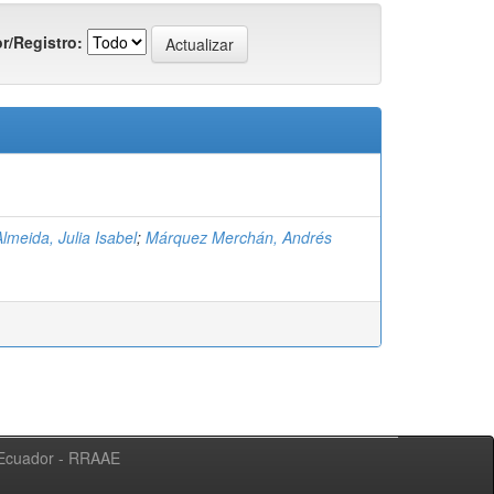
r/Registro:
Almeida, Julia Isabel
;
Márquez Merchán, Andrés
l Ecuador - RRAAE