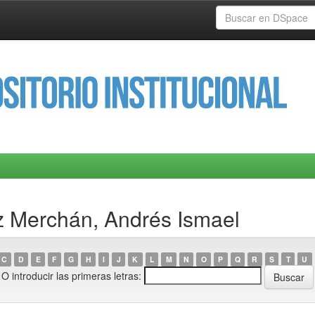
z Merchán, Andrés Ismael
C
D
E
F
G
H
I
J
K
L
M
N
O
P
Q
R
S
T
U
O introducir las primeras letras: