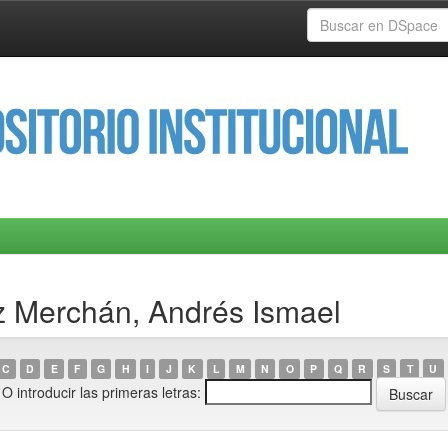
z Merchán, Andrés Ismael
C
D
E
F
G
H
I
J
K
L
M
N
O
P
Q
R
S
T
U
O introducir las primeras letras: