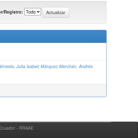
r/Registro:
Almeida, Julia Isabel
;
Márquez Merchán, Andrés
l Ecuador - RRAAE