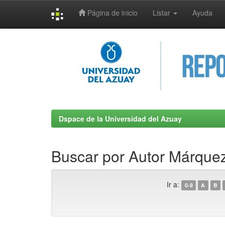
Página de inicio
Listar
Ayuda
Skip
navigation
Dspace de la Universidad del Azuay
Buscar por Autor Márque
Ir a:
0-9
A
B