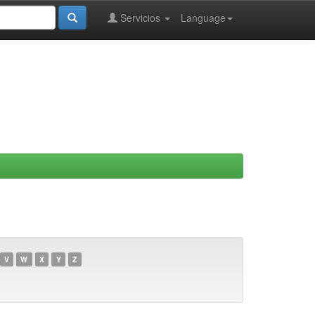
Servicios
Language
V
W
X
Y
Z