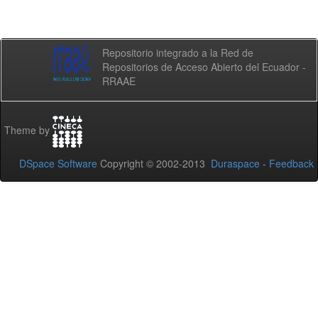
Repositorio integrado a la Red de
Repositorios de Acceso Abierto del Ecuador -
RRAAE
Theme by
DSpace Software
Copyright © 2002-2013
Duraspace
-
Feedback