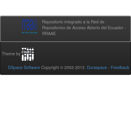
Repositorio integrado a la Red de
Repositorios de Acceso Abierto del Ecuador -
RRAAE
Theme by
DSpace Software
Copyright © 2002-2013
Duraspace
-
Feedback